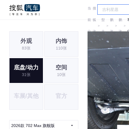
当
搜
车
小
小
前
狐
型
鹏
鹏
＞
＞
＞
＞
位
汽
大
汽
汽
外观
内饰
置:
车
全
车
车
83张
110张
底盘/动力
空间
31张
10张
车展/其他
官方
2026款 702 Max 旗舰版