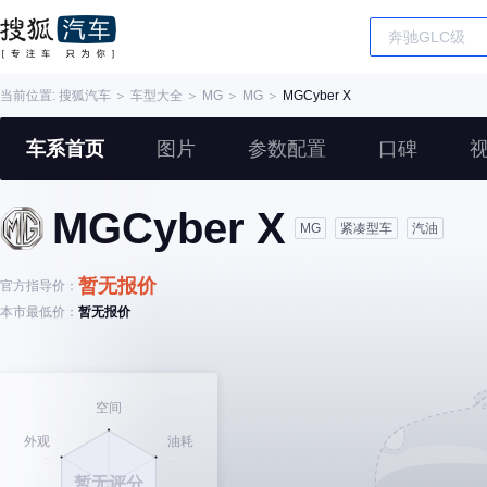
当前位置:
搜狐汽车
＞
车型大全
＞
MG
＞
MG
＞
MGCyber X
车系首页
图片
参数配置
口碑
MGCyber X
MG
紧凑型车
汽油
暂无报价
官方指导价：
本市最低价：
暂无报价