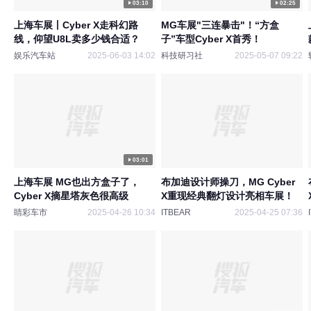
03:10
02:25
上海车展丨Cyber X走科幻路
MG车展"三连暴击"！“方盒
线，仰望U8L卖多少钱合适？
子”车型Cyber X首秀！
娱乐汽车站
2025-06-03 14:02
科技研习社
2025-05-07 09:22
03:01
上海车展 MG也出方盒子了，
布加迪设计师操刀，MG Cyber
Cyber X摘星塔灰色很高级
X重现经典翻灯设计亮相车展！
睛彩车市
2025-04-26 10:34
ITBEAR
2025-04-25 07:36