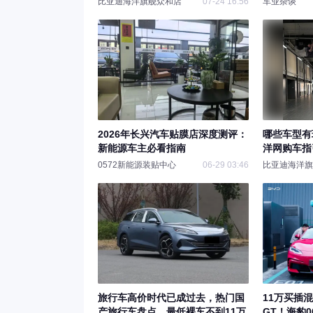
比亚迪海洋旗舰众和店
07-24 16:56
车业杂谈
2026年长兴汽车贴膜店深度测评：
哪些车型有现
新能源车主必看指南
洋网购车指
0572新能源装贴中心
06-29 03:46
比亚迪海洋旗
旅行车高价时代已成过去，热门国
11万买插
产旅行车盘点，最低裸车不到11万
GT！海豹0