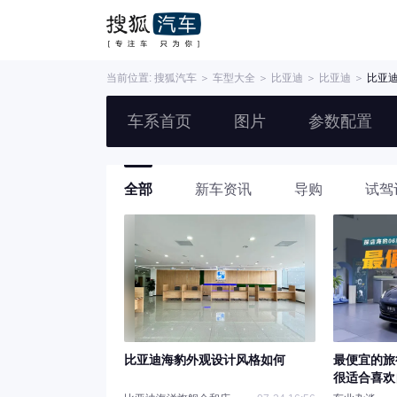
当前位置:
搜狐汽车
＞
车型大全
＞
比亚迪
＞
比亚迪
＞
比亚迪
车系首页
图片
参数配置
全部
新车资讯
导购
试驾
比亚迪海豹外观设计风格如何
最便宜的旅
很适合喜欢