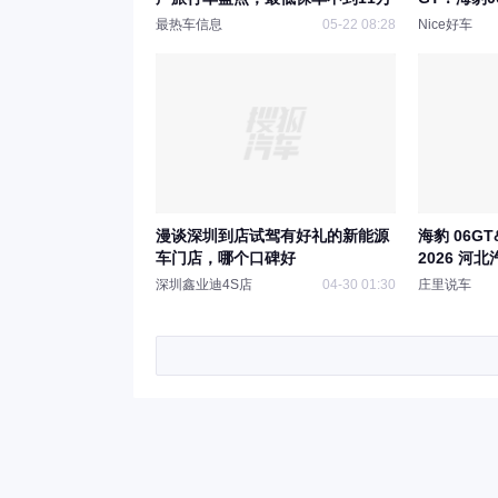
选？
最热车信息
05-22 08:28
Nice好车
漫谈深圳到店试驾有好礼的新能源
海豹 06GT
车门店，哪个口碑好
2026 河
深圳鑫业迪4S店
04-30 01:30
庄里说车