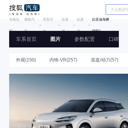
当前位
搜狐汽
车型大
比亚
比亚
比亚迪海狮
＞
＞
＞
＞
置:
车
全
迪
迪
06EV
车系首页
图片
参数配置
口碑
外观(150)
内饰·VR(257)
底盘/动力(57)