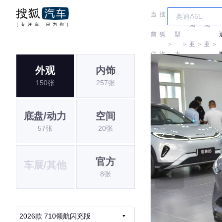
当
搜
车
比
比
前
狐
型
＞
＞
亚
＞
亚
＞
位
汽
大
迪
迪
外观
内饰
置:
车
全
150张
257张
底盘/动力
空间
57张
20张
官方
车展/其他
8张
2026款 710领航闪充版