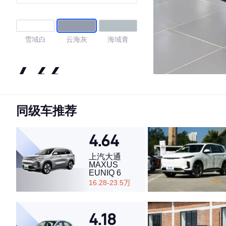
雪域白
云海灰
海域青
4.66
同级车推荐
·外观表现一般，低于77%同级车
·内饰表现较为优秀，优于50%同级车
·空间表现一般，低于61%同级车
4.64
上汽大通
MAXUS
EUNIQ 6
16.28-23.5万
4.18