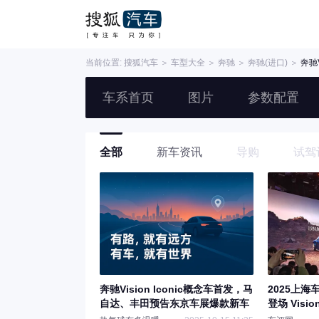
当前位置:
搜狐汽车
＞
车型大全
＞
奔驰
＞
奔驰(进口)
＞
奔驰V
车系首页
图片
参数配置
全部
新车资讯
导购
试驾
奔驰Vision Iconic概念车首发，马
2025上
自达、丰田预告东京车展爆款新车
登场 Visi