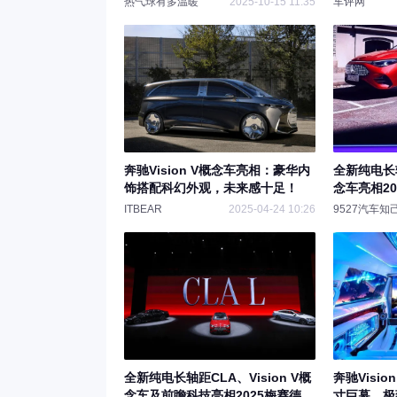
热气球有多温暖
2025-10-15 11:35
车评网
奔驰Vision V概念车亮相：豪华内
全新纯电长轴
饰搭配科幻外观，未来感十足！
念车亮相2
ITBEAR
2025-04-24 10:26
9527汽车知
全新纯电长轴距CLA、Vision V概
奔驰Visio
念车及前瞻科技亮相2025梅赛德
寸巨幕，极