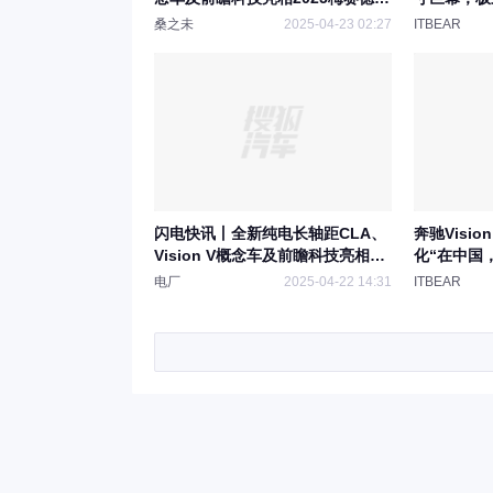
斯-奔驰品牌科技日
桑之未
2025-04-23 02:27
ITBEAR
闪电快讯丨全新纯电长轴距CLA、
奔驰Visi
Vision V概念车及前瞻科技亮相奔
化“在中国
驰品牌科技日
电厂
2025-04-22 14:31
ITBEAR