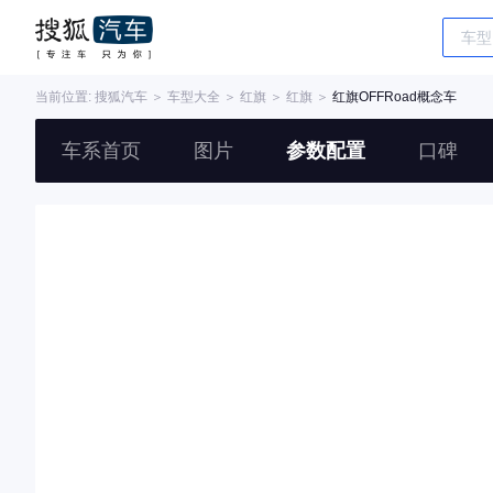
当前位置:
搜狐汽车
＞
车型大全
＞
红旗
＞
红旗
＞
红旗OFFRoad概念车
车系首页
图片
参数配置
口碑