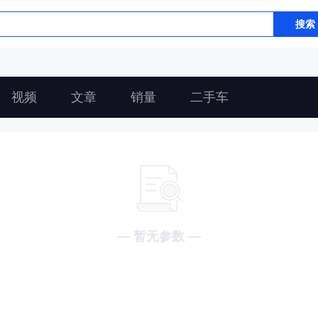
搜索
视频
文章
销量
二手车
— 暂无参数 —