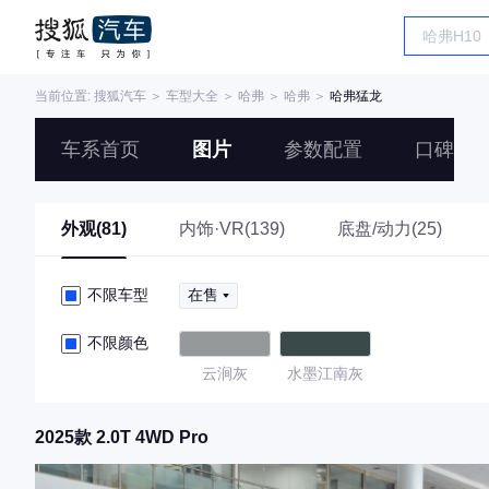
当前位置:
搜狐汽车
＞
车型大全
＞
哈弗
＞
哈弗
＞
哈弗猛龙
车系首页
图片
参数配置
口碑
外观(81)
内饰·VR(139)
底盘/动力(25)
不限车型
在售
不限颜色
云涧灰
水墨江南灰
2025款 2.0T 4WD Pro