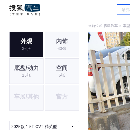
当前位置:
搜狐汽车
＞
车型
外观
内饰
36张
60张
底盘/动力
空间
15张
6张
车展/其他
官方
2025款 1.5T CVT 精英型