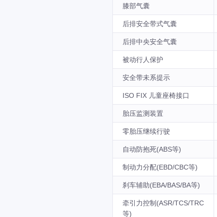
膝部气囊
后排安全带式气囊
后排中央安全气囊
被动行人保护
安全带未系提示
ISO FIX 儿童座椅接口
胎压监测装置
零胎压继续行驶
自动防抱死(ABS等)
制动力分配(EBD/CBC等)
刹车辅助(EBA/BAS/BA等)
牵引力控制(ASR/TCS/TRC
等)