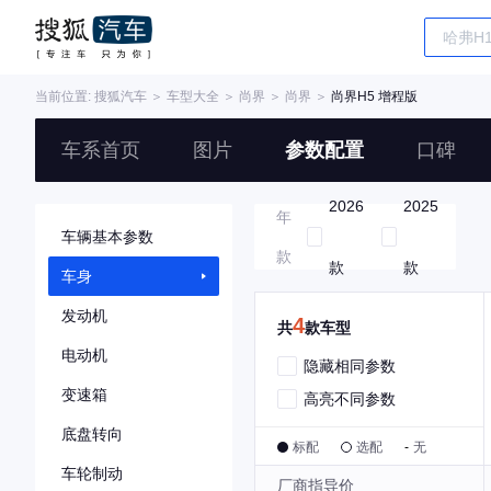
当前位置:
搜狐汽车
＞
车型大全
＞
尚界
＞
尚界
＞
尚界H5 增程版
车系首页
图片
参数配置
口碑
2026
2025
年
车辆基本参数
款
款
款
车身
发动机
4
共
款车型
电动机
隐藏相同参数
变速箱
高亮不同参数
底盘转向
标配
选配
-
无
车轮制动
厂商指导价