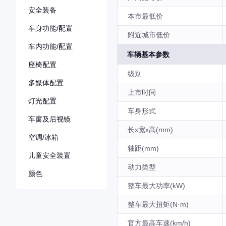
安全装备
本市最低价
车身功能/配置
附近城市低价
车内功能/配置
车辆基本参数
座椅配置
级别
多媒体配置
上市时间
灯光配置
车身形式
车窗及后视镜
长x宽x高(mm)
空调/冰箱
轴距(mm)
儿童安全装置
动力类型
颜色
整车最大功率(kW)
整车最大扭矩(N·m)
官方最高车速(km/h)