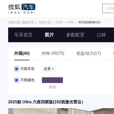
当前位置:
搜狐汽车
＞
车型大全
＞
AITO
＞
AITO
＞
AITO问界M8 EV
车系首页
图片
参数配置
口碑
外观(40)
内饰·VR(75)
底盘/动力(17)
不限车型
在售
不限颜色
夜紫
2025款 Ultra 六座四驱版(192线激光雷达）