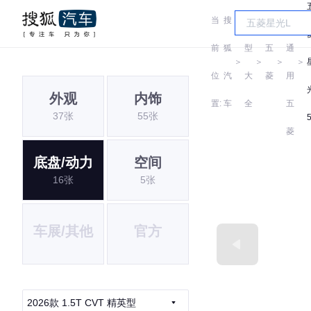
当
搜
车
汽
前
狐
型
五
通
＞
＞
＞
＞
位
汽
大
菱
用
外观
内饰
置:
车
全
五
37张
55张
菱
底盘/动力
空间
16张
5张
车展/其他
官方
2026款 1.5T CVT 精英型