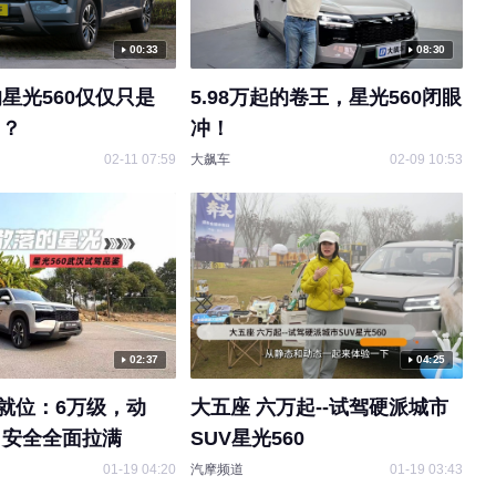
00:33
08:30
星光560仅仅只是
5.98万起的卷王，星光560闭眼
售？
冲！
02-11 07:59
大飙车
02-09 10:53
02:37
04:25
已就位：6万级，动
大五座 六万起--试驾硬派城市
、安全全面拉满
SUV星光560
01-19 04:20
汽摩频道
01-19 03:43