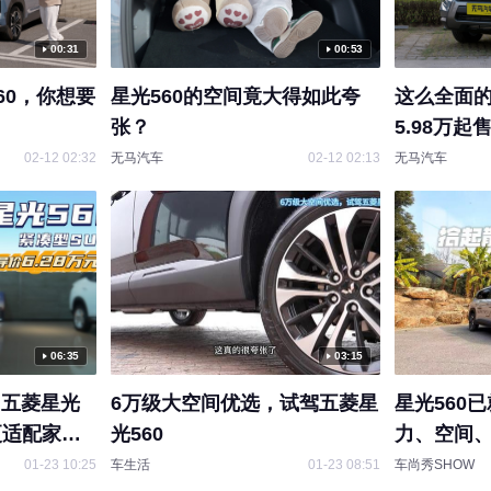
00:31
00:53
60，你想要
星光560的空间竟大得如此夸
这么全面的
张？
5.98万起
02-12 02:32
无马汽车
02-12 02:13
无马汽车
06:35
03:15
 五菱星光
6万级大空间优选，试驾五菱星
星光560
更适配家
光560
力、空间
01-23 10:25
车生活
01-23 08:51
车尚秀SHOW