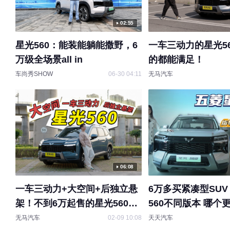
02:55
星光560：能装能躺能撒野，6
一车三动力的星光5
万级全场景all in
的都能满足！
车尚秀SHOW
06-30 04:11
无马汽车
06:08
一车三动力+大空间+后独立悬
6万多买紧凑型SUV
架！不到6万起售的星光560爆
560不同版本 哪个
款已成？
用？
无马汽车
02-09 10:08
天天汽车