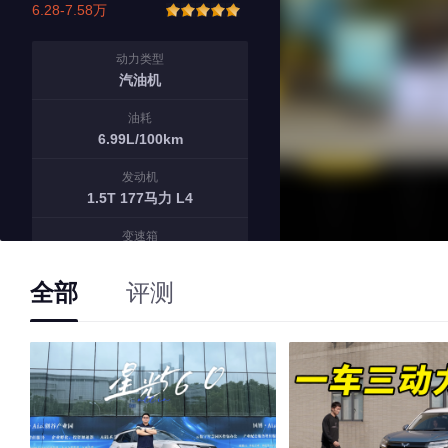
6.28-7.58万
动力类型
汽油机
油耗
6.99L/100km
发动机
1.5T 177马力 L4
变速箱
6档手动
全部
评测
17
5-10万车型中销量排名
No.
38
在紧凑型SUV中的排名
No.
8
占五菱市场份额排名
No.