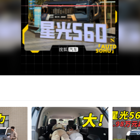
亮度
饱和度
对比度