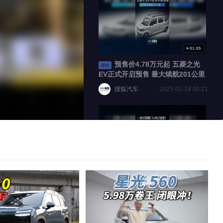
标准
100
01:05
100
预售价4.78万元起 五菱之光
原创
EV正式开启预售 最大续航201公里
搜狐汽车
2025-01-18 00:21
倍速
00:44
五菱首款全球新能源概念车首
原创
发 一体式鸥翼门+科幻造型！定
名“东盟之光”
搜狐汽车
2024-09-24 15:33