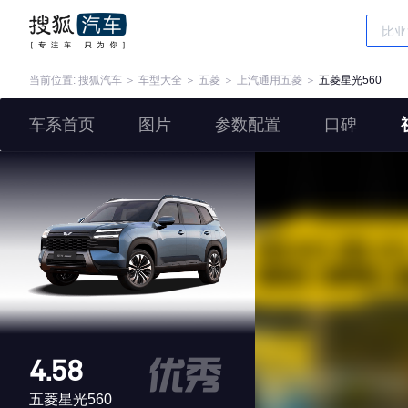
当前位置:
搜狐汽车
＞
车型大全
＞
五菱
＞
上汽通用五菱
＞
五菱星光560
车系首页
图片
参数配置
口碑
4.58
五菱星光560