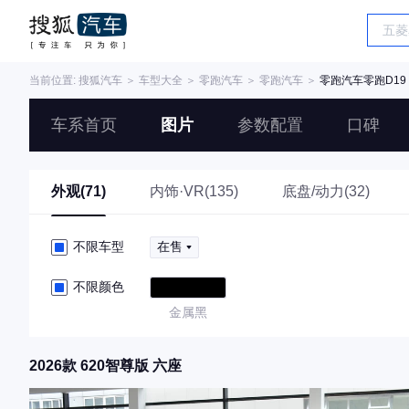
当前位置:
搜狐汽车
＞
车型大全
＞
零跑汽车
＞
零跑汽车
＞
零跑汽车零跑D19
车系首页
图片
参数配置
口碑
外观(71)
内饰·VR(135)
底盘/动力(32)
不限车型
在售
不限颜色
金属黑
2026款 620智尊版 六座