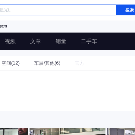
搜索
 纯电
视频
文章
销量
二手车
空间(12)
车展/其他(6)
官方