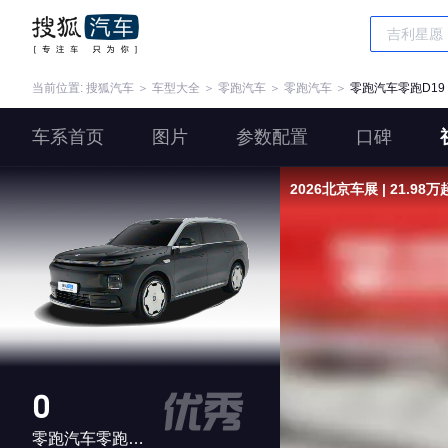
当前位置:
搜狐汽车
＞
车型大全
＞
零跑汽车
＞
零跑汽车
＞
零跑汽车零跑D19
车系首页
图片
参数配置
口碑
2026北京车展 | 21.98
0
零跑汽车零跑D19 增程版