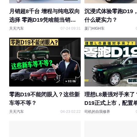
月销超8千台 增程与纯电双向
沉浸式体验零跑D19
选择 零跑D19凭啥能当销
什么硬实力？
冠？
天天汽车
07-24 09:31
厦门HIGH车
03:06
零跑D19不能闭眼入？这些新
理想L8最强对手来了
车等不等？
D19正式上市，配置
天天汽车
04-23 02:22
司机的自我修养