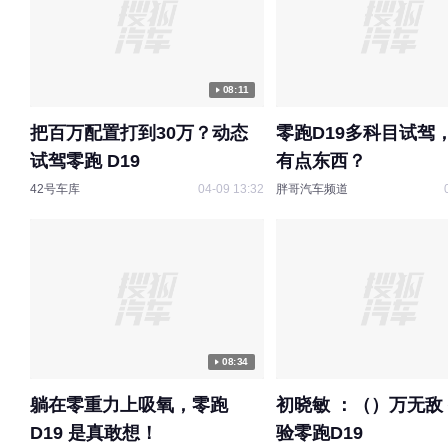
08:11
把百万配置打到30万？动态
零跑D19多科目试驾
试驾零跑 D19
有点东西？
42号车库
04-09 13:32
胖哥汽车频道
08:34
躺在零重力上吸氧，零跑
初晓敏 ：（）万无敌
D19 是真敢想！
验零跑D19