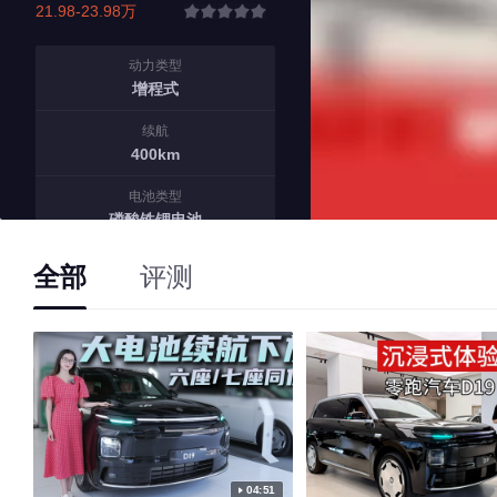
21.98-23.98万
动力类型
增程式
续航
400km
电池类型
磷酸铁锂电池
快充/慢充
全部
评测
0.25h/6.2h
04:51