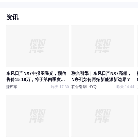
资讯
东风日产NX7申报图曝光，预估
联合引擎｜东风日产NX7亮相，
售价15-18万，将于第四季度上
N序列如何再拓新能源新边界？
市
辣评车
昨天 17:30
联合引擎LHYQ
昨天 14:44