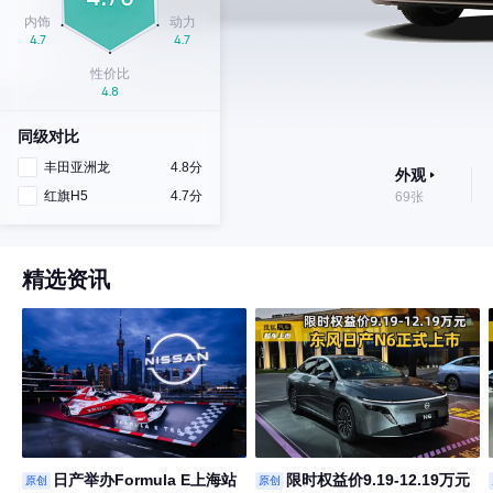
同级对比
丰田亚洲龙
4.8分
外观
红旗H5
4.7分
69张
精选资讯
日产举办Formula E上海站
限时权益价9.19-12.19万元
原创
原创