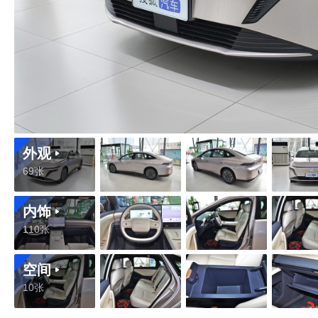
外观
69张
内饰
110张
空间
10张