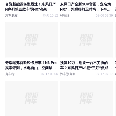
合资新能源转型最速！东风日产
东风日产全新SUV官图，定名为
N序列第四款车型NX7亮相
NX7，外观很前卫时尚，下半年
亮相
汽车鹏友
昨天 10:12
张铁绵
08-06 09:39
奇瑞瑞弗首款轻卡房车！N6 Pro
预算10万，想要一台不妥协的
实车评测，水电自由、空间够
车？东风日产N6把“三好”做成了
大，这配置能打几分？
标准答案
房车行
07-17 09:06
汽车预言家
07-17 07:17