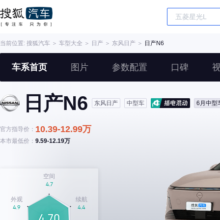
当前位置:
搜狐汽车
＞
车型大全
＞
日产
＞
东风日产
＞
日产N6
车系首页
图片
参数配置
口碑
日产N6
东风日产
中型车
6月中型
10.39-12.99万
官方指导价：
本市最低价：
9.59-12.19万