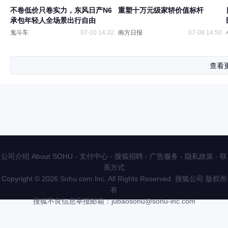
不卷低价只卷实力，东风日产N6
重塑十万元级家轿价值标杆
承包年轻人全场景出行自由
鬼斗车
07-10 14:32
南方日报
07-08 14:50
查看
公司介绍 About SOHU
-
支付中心
-
搜狐招聘
-
广告服务
-
隐私政策
-
联
系方式
Copyright
©
2026 Sohu.com Inc. All Rights Reserved. 搜狐公司
版权所
有
搜狐不良信息举报邮箱：
jubaosohu@sohu-inc.com