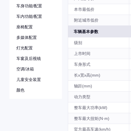
车身功能/配置
本市最低价
车内功能/配置
附近城市低价
座椅配置
车辆基本参数
多媒体配置
级别
灯光配置
上市时间
车窗及后视镜
车身形式
空调/冰箱
长x宽x高(mm)
儿童安全装置
轴距(mm)
颜色
动力类型
整车最大功率(kW)
整车最大扭矩(N·m)
官方最高车速(km/h)