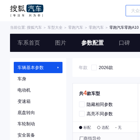
当前位置:
搜狐汽车
＞
车型大全
＞
零跑汽车
＞
零跑汽车
＞
零跑汽车零跑A10
车系首页
图片
参数配置
口碑
车辆基本参数
年款
2026款
车身
电动机
4
共
款车型
变速箱
隐藏相同参数
底盘转向
高亮不同参数
车轮制动
标配
选配
-
无
安全装备
厂商指导价