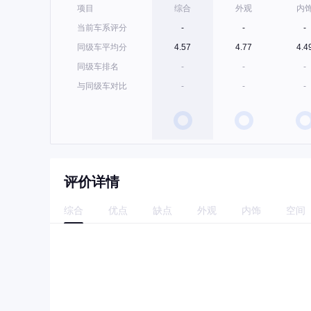
项目
综合
外观
内
当前车系评分
-
-
-
同级车平均分
4.57
4.77
4.4
同级车排名
-
-
-
与同级车对比
-
-
-
评价详情
综合
优点
缺点
外观
内饰
空间