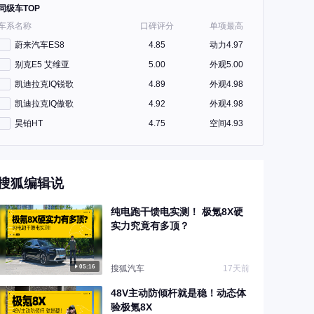
同级车TOP
车系名称
口碑评分
单项最高
蔚来汽车ES8
4.85
动力4.97
别克E5 艾维亚
5.00
外观5.00
凯迪拉克IQ锐歌
4.89
外观4.98
凯迪拉克IQ傲歌
4.92
外观4.98
昊铂HT
4.75
空间4.93
搜狐编辑说
纯电跑干馈电实测！ 极氪8X硬
实力究竟有多顶？
05:16
搜狐汽车
17天前
48V主动防倾杆就是稳！动态体
验极氪8X