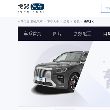
当前位置:
搜狐汽车
＞
车型大全
＞
极氪
＞
极氪
＞
极氪8X
车系首页
图片
参数配置
口