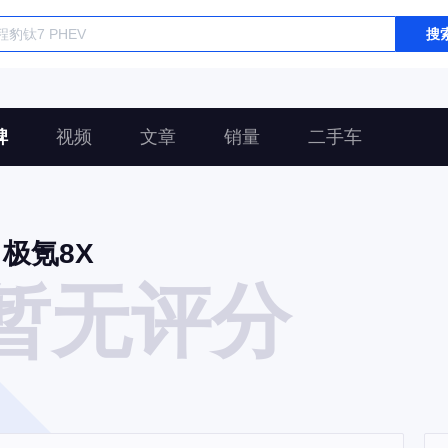
搜
碑
视频
文章
销量
二手车
极氪8X
暂无评分