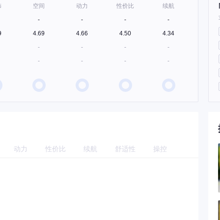
饰
空间
动力
性价比
续航
-
-
-
-
9
4.69
4.66
4.50
4.34
-
-
-
-
-
-
-
-
动力
性价比
续航
舒适性
操控