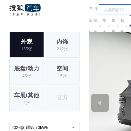
当
搜
车
前
狐
型
极
极
＞
＞
＞
＞
位
汽
大
氪
氪
外观
内饰
置:
车
全
135张
212张
底盘/动力
空间
45张
15张
车展/其他
官方
2张
2026款 曜影 70kWh