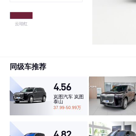
云珀红
同级车推荐
4.56
岚图汽车 岚图
泰山
37.99-50.99万
4.82