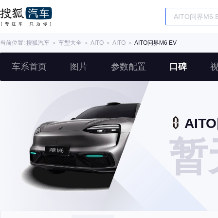
当前位置:
搜狐汽车
＞
车型大全
＞
AITO
＞
AITO
＞
AITO问界M6 EV
车系首页
图片
参数配置
口碑
AIT
暂