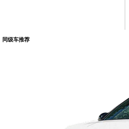
同级车推荐