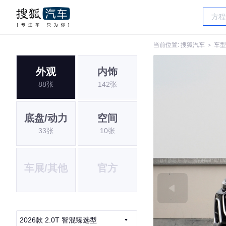
当前位置:
搜狐汽车
＞
车型
外观
内饰
88张
142张
底盘/动力
空间
33张
10张
车展/其他
官方
2026款 2.0T 智混臻选型