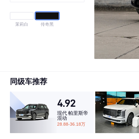
茉莉白
传奇黑
同级车推荐
4.92
现代 帕里斯帝
混动
28.88-36.18万