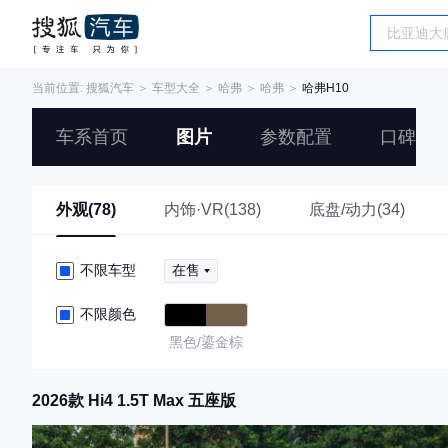
当前位置:
搜狐汽车
＞
车型大全
＞
哈弗
＞
哈弗
＞
哈弗H10
车系首页
图片
参数配置
口碑
外观(78)
内饰·VR(138)
底盘/动力(34)
不限车型
在售
不限颜色
黑色/鎏金棕
2026款 Hi4 1.5T Max 五座版