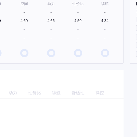
饰
空间
动力
性价比
续航
-
-
-
-
9
4.69
4.66
4.50
4.34
-
-
-
-
-
-
-
-
动力
性价比
续航
舒适性
操控