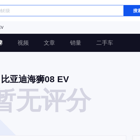
搜
EV
碑
视频
文章
销量
二手车
比亚迪海狮08 EV
暂无评分