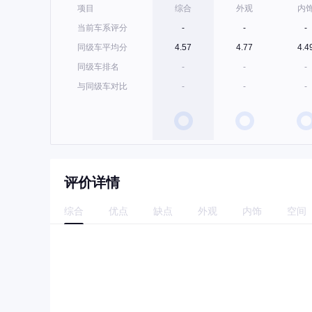
项目
综合
外观
内
当前车系评分
-
-
-
同级车平均分
4.57
4.77
4.4
同级车排名
-
-
-
与同级车对比
-
-
-
评价详情
综合
优点
缺点
外观
内饰
空间