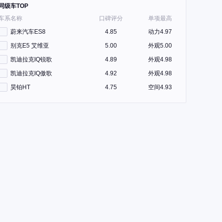
同级车TOP
车系名称
口碑评分
单项最高
蔚来汽车ES8
4.85
动力4.97
别克E5 艾维亚
5.00
外观5.00
凯迪拉克IQ锐歌
4.89
外观4.98
凯迪拉克IQ傲歌
4.92
外观4.98
昊铂HT
4.75
空间4.93