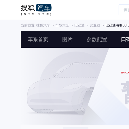
当前位置:
搜狐汽车
＞
车型大全
＞
比亚迪
＞
比亚迪
＞
比亚迪海狮08 
车系首页
图片
参数配置
口