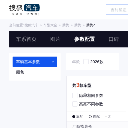
当前位置:
搜狐汽车
＞
车型大全
＞
腾势
＞
腾势
＞
腾势Z
车系首页
图片
参数配置
口碑
车辆基本参数
年款
2026款
颜色
3
共
款车型
隐藏相同参数
高亮不同参数
标配
选配
-
无
厂商指导价