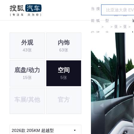
当
搜
车
比
比
前
狐
型
＞
＞
亚
＞
亚
＞
位
汽
大
U
迪
迪
外观
内饰
置:
车
全
43张
63张
底盘/动力
空间
15张
5张
车展/其他
官方
2026款 205KM 超越型