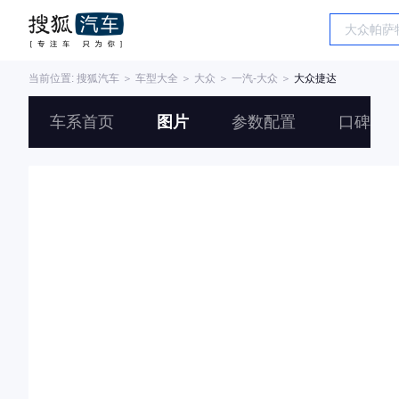
当前位置:
搜狐汽车
＞
车型大全
＞
大众
＞
一汽-大众
＞
大众捷达
车系首页
图片
参数配置
口碑