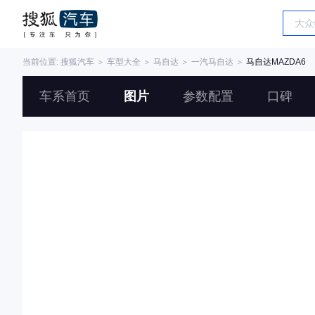
当前位置:
搜狐汽车
＞
车型大全
＞
马自达
＞
一汽马自达
＞
马自达MAZDA6
车系首页
图片
参数配置
口碑