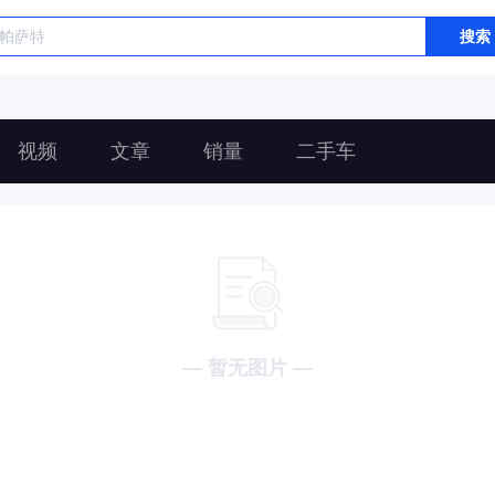
搜索
视频
文章
销量
二手车
— 暂无图片 —