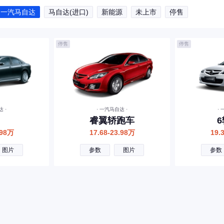
一汽马自达
马自达(进口)
新能源
未上市
停售
停售
停售
 ·
· 一汽马自达 ·
·
睿翼轿跑车
.98万
17.68-23.98万
19.
图片
参数
图片
参数