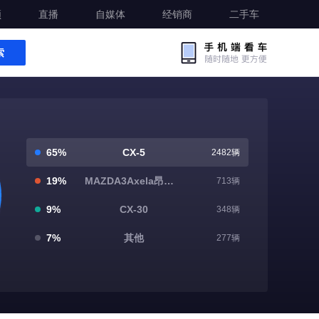
频
直播
自媒体
经销商
二手车
索
65%
CX-5
2482辆
19%
MAZDA3Axela昂克赛拉 三厢
713辆
9%
CX-30
348辆
7%
其他
277辆