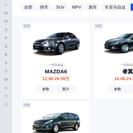
L
全部
轿车
SUV
MPV
跑车
长安马自达
安凯客车
M
B
N
停售
停售
O
比亚迪
P
奔驰
Q
宝马
R
本田
S
· 一汽马自达 ·
· 一汽马自达
MAZDA6
睿翼
T
别克
12.98-26.58万
16.48-24
W
保时捷
X
参数
图片
参数
北京越野
Y
北京汽车
Z
停售
标致
宝骏