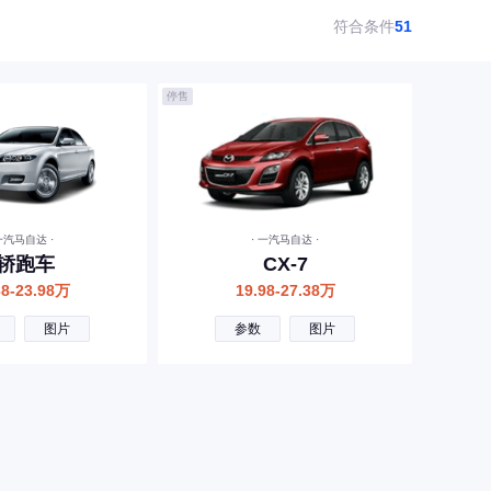
符合条件
51
停售
 一汽马自达 ·
· 一汽马自达 ·
6轿跑车
CX-7
38-23.98万
19.98-27.38万
图片
参数
图片