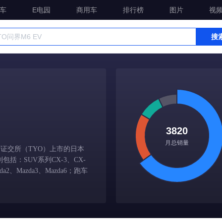
车
E电园
商用车
排行榜
图片
视
搜
3820
月总销量
京证交所（TYO）上市的日本
括：SUV系列CX-3、CX-
da2、Mazda3、Mazda6；跑车