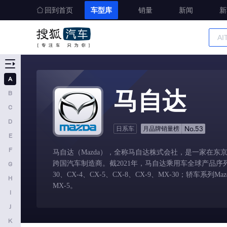
回到首页
车型库
销量
新闻
新
车型大全
精准选车
A
A
马自达
B
奥迪
C
AITO
D
No.53
日系车
月品牌销量榜
E
埃安
F
马自达（Mazda），全称马自达株式会社，是一家在东
阿维塔
跨国汽车制造商。截2021年，马自达乘用车全球产品序列包
G
奥迪AUDI
30、CX-4、CX-5、CX-8、CX-9、MX-30；轿车系列Maz
H
MX-5。
阿斯顿马丁
I
J
阿尔法罗密欧
K
埃尚