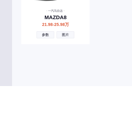
宾利
· 一汽马自达 ·
北汽制造
MAZDA8
奔腾
21.98-25.98万
北汽瑞翔
参数
图片
百智新能源
北汽雷驰
C
长安
长城
长安启源
长安凯程
长安欧尚
昌河