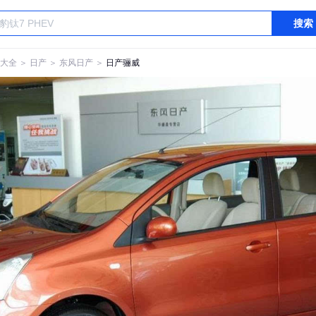
搜索
大全
＞
日产
＞
东风日产
＞
日产骊威