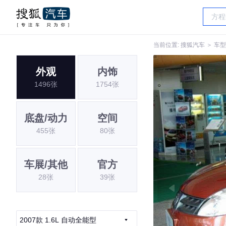
当前位置:
搜狐汽车
＞
车型
外观
内饰
1496张
1754张
底盘/动力
空间
455张
80张
车展/其他
官方
28张
39张
2007款 1.6L 自动全能型