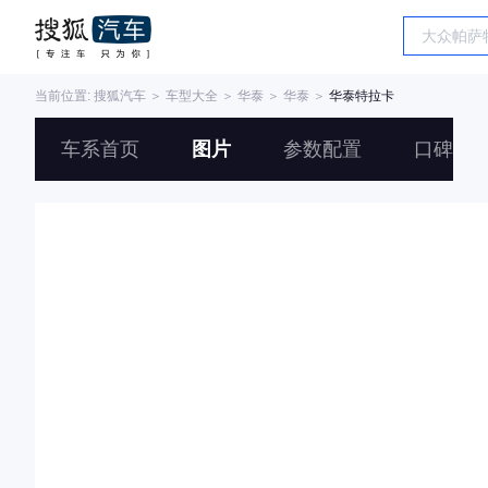
当前位置:
搜狐汽车
＞
车型大全
＞
华泰
＞
华泰
＞
华泰特拉卡
车系首页
图片
参数配置
口碑