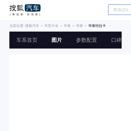
当前位置:
搜狐汽车
＞
车型大全
＞
华泰
＞
华泰
＞
华泰特拉卡
车系首页
图片
参数配置
口碑