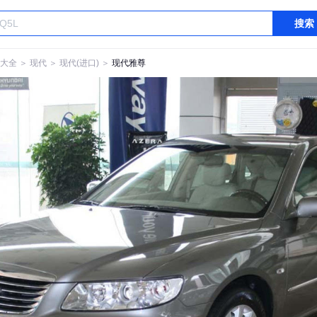
搜索
大全
＞
现代
＞
现代(进口)
＞
现代雅尊