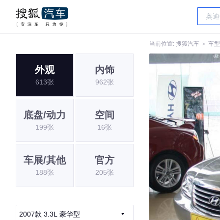
当前位置:
搜狐汽车
＞
车型
外观
内饰
613张
962张
底盘/动力
空间
199张
16张
车展/其他
官方
188张
205张
2007款 3.3L 豪华型