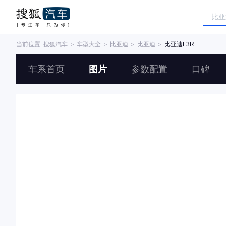
当前位置:
搜狐汽车
＞
车型大全
＞
比亚迪
＞
比亚迪
＞
比亚迪F3R
车系首页
图片
参数配置
口碑