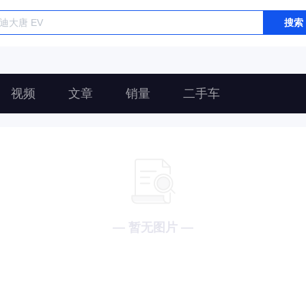
搜索
视频
文章
销量
二手车
— 暂无图片 —