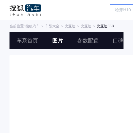
当前位置:
搜狐汽车
＞
车型大全
＞
比亚迪
＞
比亚迪
＞
比亚迪F3R
车系首页
图片
参数配置
口碑