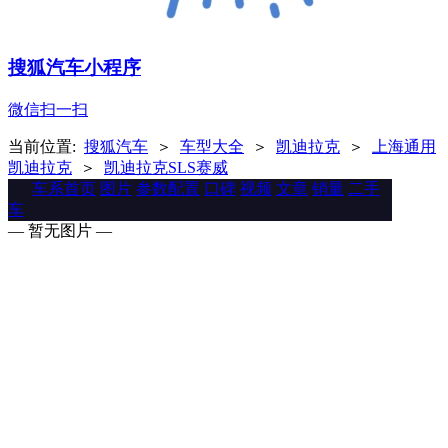
搜狐汽车小程序
微信扫一扫
当前位置:
搜狐汽车
＞
车型大全
＞
凯迪拉克
＞
上海通用
凯迪拉克
＞
凯迪拉克SLS赛威
车系首页
图片
参数配置
口碑
视频
文章
销量
二手
车
— 暂无图片 —