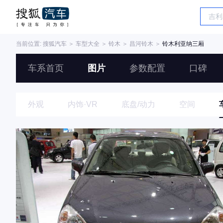
当前位置:
搜狐汽车
＞
车型大全
＞
铃木
＞
昌河铃木
＞
铃木利亚纳三厢
车系首页
图片
参数配置
口碑
外观
内饰·VR
底盘/动力
空间