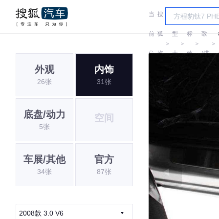
当
搜
车
标
前
狐
型
标
致
＞
＞
＞
＞
位
汽
大
致
(进
外观
内饰
置:
车
全
口)
26张
31张
底盘/动力
空间
5张
车展/其他
官方
34张
87张
2008款 3.0 V6