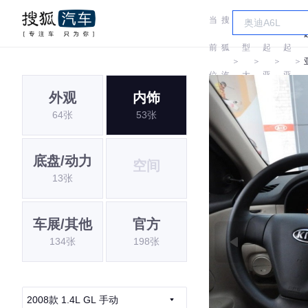
当
搜
车
前
狐
型
起
起
＞
＞
＞
＞
位
汽
大
亚
亚
外观
内饰
置:
车
全
64张
53张
底盘/动力
空间
13张
车展/其他
官方
134张
198张
2008款 1.4L GL 手动