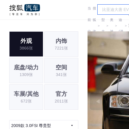
当
搜
车
奥
前
狐
型
奥
迪
＞
＞
＞
＞
位
汽
大
迪
(进
外观
内饰
置:
车
全
口)
3866张
7221张
底盘/动力
空间
1309张
341张
车展/其他
官方
672张
2011张
2009款 3.0FSI 尊贵型