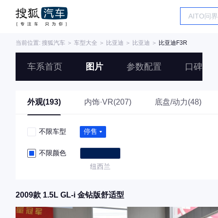
当前位置:
搜狐汽车
＞
车型大全
＞
比亚迪
＞
比亚迪
＞
比亚迪F3R
车系首页
图片
参数配置
口碑
外观(193)
内饰·VR(207)
底盘/动力(48)
不限车型
停售
不限颜色
纽西兰
2009款 1.5L GL-i 金钻版舒适型