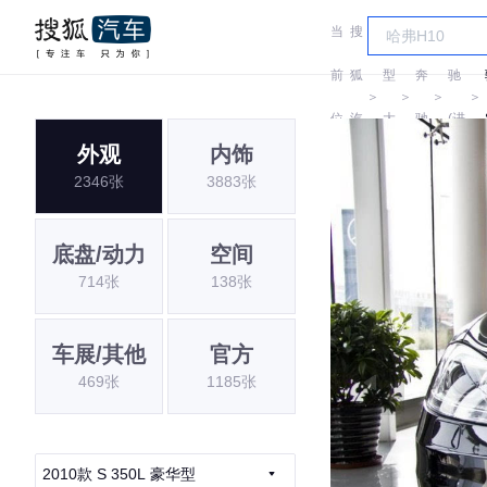
当
搜
车
奔
前
狐
型
奔
驰
＞
＞
＞
＞
位
汽
大
驰
(进
外观
内饰
置:
车
全
口)
2346张
3883张
底盘/动力
空间
714张
138张
车展/其他
官方
469张
1185张
2010款 S 350L 豪华型