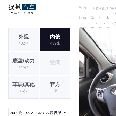
当
搜
车
前
狐
型
长
长
＞
＞
＞
＞
位
汽
大
城
城
外观
内饰
置:
车
全
402张
439张
底盘/动力
空间
146张
车展/其他
官方
16张
2张
2009款 1.5VVT CROSS-跨界版