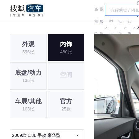
当
搜
车
前
狐
型
江
江
＞
＞
＞
＞
位
汽
大
淮
淮
外观
内饰
置:
车
全
396张
480张
底盘/动力
空间
135张
车展/其他
官方
163张
25张
2009款 1.8L 手动 豪华型