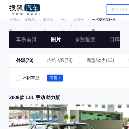
当前位
搜狐汽
车型大
一
天津一
一汽夏利N3+三
＞
＞
＞
＞
置:
车
全
汽
汽
厢
车系首页
图片
参数配置
口碑
外观(78)
内饰·VR(78)
底盘/动力(13)
不限车型
停售
2009款 1.0L 手动 助力版