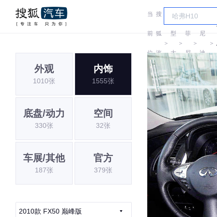
当
搜
车
英
菲
前
狐
型
菲
尼
＞
＞
＞
＞
位
汽
大
尼
迪
外观
内饰
置:
车
全
迪
(进
1010张
1555张
口)
底盘/动力
空间
330张
32张
车展/其他
官方
187张
379张
2010款 FX50 巅峰版