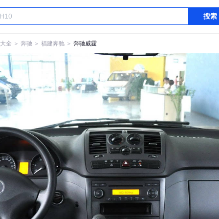
搜索
大全
＞
奔驰
＞
福建奔驰
＞
奔驰威霆