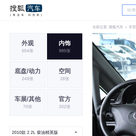
当前位置:
搜狐汽车
＞
车型
外观
内饰
654张
985张
底盘/动力
空间
249张
28张
车展/其他
官方
70张
202张
2010款 2.2L 柴油精英版