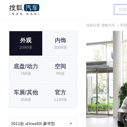
当前位置:
搜狐汽车
＞
车型
外观
内饰
2090张
3006张
底盘/动力
空间
768张
99张
车展/其他
官方
358张
1130张
2011款 xDrive50i 豪华型