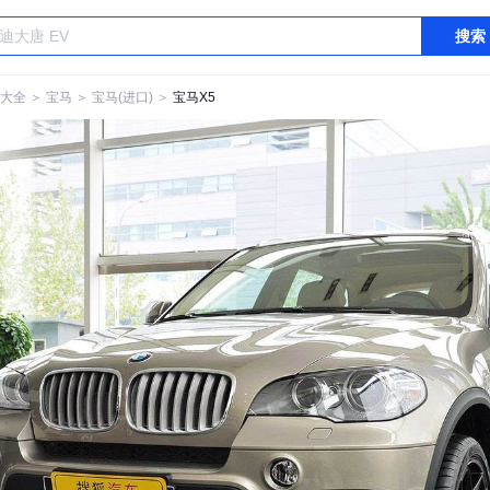
搜索
大全
＞
宝马
＞
宝马(进口)
＞
宝马X5