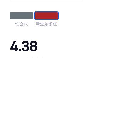
铂金灰
新波尔多红
4.38
·外观表现一般，低于72%同级车
·内饰表现较为优秀，优于59%同级车
·空间表现一般，低于78%同级车