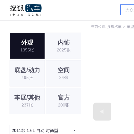
当前位置:
搜狐汽车
＞
车型
外观
内饰
1355张
2025张
底盘/动力
空间
495张
24张
车展/其他
官方
237张
200张
2011款 1.6L 自动 时尚型