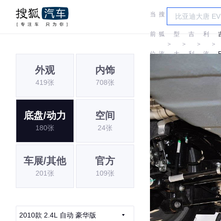
当
搜
车
吉
前
狐
型
吉
利
＞
＞
＞
＞
位
汽
大
利
汽
外观
内饰
置:
车
全
车
419张
708张
底盘/动力
空间
180张
24张
车展/其他
官方
201张
109张
2010款 2.4L 自动 豪华版